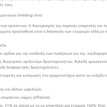
ές τους.
μετοχών (Holding) είναι:
 των προϊόντων. Ο διαχωρισμός της παροχής υπηρεσίας και τ
ματα προϋπόθεση είναι η διάσπαση των εταιρειών αλλά με κ
εδο.
 ομίλου για την ανάδειξη των πωλήσεων και της κερδοφορία
ες θυγατρικές οριζοντίων δραστηριοτήτων, δηλαδή ομοιογενεί
αδή διαφορετικές δραστηριότητες.
ταιρείες και εισαγωγές στο χρηματιστήριο ώστε να υπάρξει
σης και άλλων ωφελειών.
υπεράκτιες χώρες (offshore).
ε 51% σε σχέση με το να αποκτήσει μια εταιρεία 100%. Έτσι 