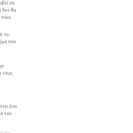
οβεί σε
ή δεν θα
 τους
ά το
μήμα που
ην
α τους
ττει ένα
πο του