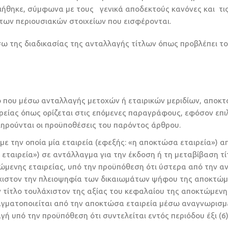
ιήθηκε, σύμφωνα με τους γενικά αποδεκτούς κανόνες και τι
 των περιουσιακών στοιχείων που εισφέρονται.
σω της διαδικασίας της ανταλλαγής τίτλων όπως προβλέπει τ
 που μέσω ανταλλαγής μετοχών ή εταιρικών μεριδίων, αποκτ
ρείας όπως ορίζεται στις επόμενες παραγράφους, εφόσον επιλ
ληρούνται οι προϋποθέσεις του παρόντος άρθρου.
ε την οποία μία εταιρεία (εφεξής: «η αποκτώσα εταιρεία») α
 εταιρεία») σε αντάλλαγμα για την έκδοση ή τη μεταβίβαση τ
ώμενης εταιρείας, υπό την προϋπόθεση ότι ύστερα από την α
άχιστον την πλειοψηφία των δικαιωμάτων ψήφου της αποκτώ
αν τίτλο τουλάχιστον της αξίας του κεφαλαίου της αποκτώμενη
ραγματοποιείται από την αποκτώσα εταιρεία μέσω αναγνωρισ
γή υπό την προϋπόθεση ότι συντελείται εντός περιόδου έξι (6