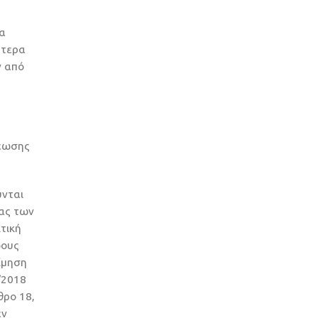
να
ύτερα
ν από
ρέωσης
ύνται
ίας των
τική
δους
ίμηση
/2018
θρο 18,
εν