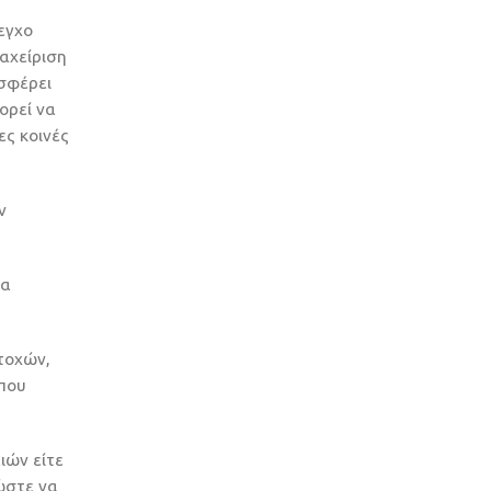
εγχο
ιαχείριση
οσφέρει
ορεί να
ες κοινές
ν
ία
ετοχών,
 που
ιών είτε
ώστε να