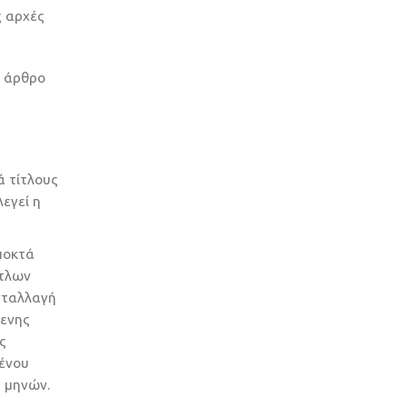
ς αρχές
ο άρθρο
ά τίτλους
εγεί η
ποκτά
ίτλων
νταλλαγή
μενης
ς
μένου
) μηνών.