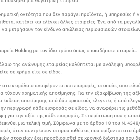
α πουληθεί μία θυγατρική εταιρεία.
ειρηματική οντότητα που δεν παράγει προϊόντα, ή υπηρεσίες ή 
ίθετα, κατέχει και ελέγχει άλλες εταιρείες. Ένα από τα μεγαλ
ις να μετρήσουν τον κίνδυνο απώλειας περιουσιακών στοιχείω
αιρεία Holding με τον ίδιο τρόπο όπως οποιαδήποτε εταιρεία.
άλαιο της ανώνυμης εταιρείας καλύπτεται με ανάληψη υποχ
ίτε σε χρήμα είτε σε είδος.
στο κεφάλαιο αναφέρονται και εισφορές, οι οποίες αποτελο
να τύχουν χρηματικής αποτίμησης. Για την εξακρίβωση της αξ
ι έκθεση αποτίμησης από δύο ορκωτούς ελεγκτές ή από ελεγκ
 την περιγραφή κάθε εισφοράς σε είδος, να αναφέρει τις μεθό
η για την αξία της κάθε εισφοράς. Σε περίπτωση που η αποτ
εικνύει μια τελική τιμή. Σύμφωνα με το άρθρο 18 του Ν. 4548
σφορές όταν συντρέχουν οι προϋποθέσεις που ορίζονται στο άρ
κών στοιχείων έχει προσδιορισθεί σε χρονικό διάστημα που δ