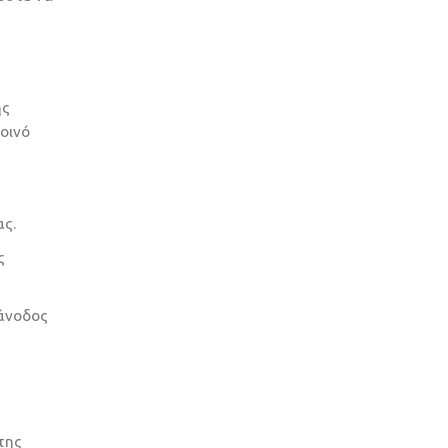
ης
οινό
ς.
ς
 άνοδος
της