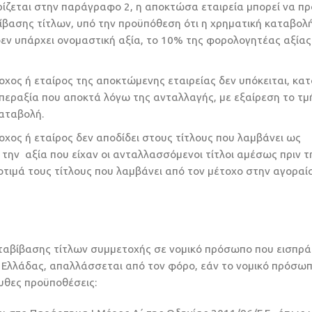
ίζεται στην παράγραφο 2, η αποκτώσα εταιρεία μπορεί να πρ
ίβασης τίτλων, υπό την προϋπόθεση ότι η χρηματική καταβολ
δεν υπάρχει ονομαστική αξία, το 10% της φορολογητέας αξίας
χος ή εταίρος της αποκτώμενης εταιρείας δεν υπόκειται, κατ
υπεραξία που αποκτά λόγω της ανταλλαγής, με εξαίρεση το τ
καταβολή.
χος ή εταίρος δεν αποδίδει στους τίτλους που λαμβάνει ως
ην αξία που είχαν οι ανταλλασσόμενοι τίτλοι αμέσως πριν τ
τιμά τους τίτλους που λαμβάνει από τον μέτοχο στην αγοραί
εταβίβασης τίτλων συμμετοχής σε νομικό πρόσωπο που εισπρά
 Ελλάδας, απαλλάσσεται από τον φόρο, εάν το νομικό πρόσω
ουθες προϋποθέσεις: