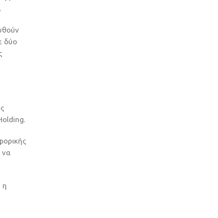
.
ευθούν
ε δύο
ς
ές
olding.
φορικής
 να
 η