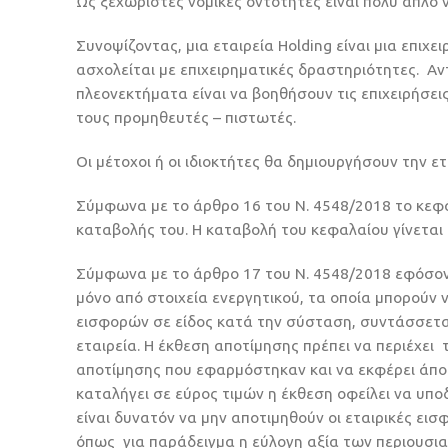
Ως ξεχωριστές νομικές οντότητες είναι πολύ απλό ν
Συνοψίζοντας, μια εταιρεία Holding είναι μια επιχ
ασχολείται με επιχειρηματικές δραστηριότητες. Αντ
πλεονεκτήματα είναι να βοηθήσουν τις επιχειρήσε
τους προμηθευτές – πιστωτές.
Οι μέτοχοι ή οι ιδιοκτήτες θα δημιουργήσουν την ετ
Σύμφωνα με το άρθρο 16 του Ν. 4548/2018 το κεφ
καταβολής του. Η καταβολή του κεφαλαίου γίνεται ε
Σύμφωνα με το άρθρο 17 του Ν. 4548/2018 εφόσον 
μόνο από στοιχεία ενεργητικού, τα οποία μπορούν 
εισφορών σε είδος κατά την σύσταση, συντάσσετα
εταιρεία. Η έκθεση αποτίμησης πρέπει να περιέχει
αποτίμησης που εφαρμόστηκαν και να εκφέρει άποψ
καταλήγει σε εύρος τιμών η έκθεση οφείλει να υποδ
είναι δυνατόν να μην αποτιμηθούν οι εταιρικές ει
όπως για παράδειγμα η εύλογη αξία των περιουσια