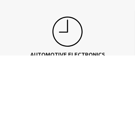
AUTOMOTIVE ELECTRONICS
A mus accumsan nascetur vel orci parturient condimentum mi
dapibus cubilia parturient est lacinia maecenas ante adipiscing.
READ MORE