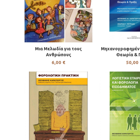
Μια Μελωδία για τους
Μηχανογραφημένη
ΠΡΟΣΘΉΚΗ ΣΤΟ ΚΑΛΆΘΙ
ΠΡΟΣΘΉΚΗ ΣΤ
Ανθρώπους
Θεωρία & 
6,00
€
50,00