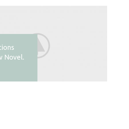
tions
w Novel.