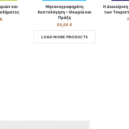
ιριών και
Μηχανογραφημένη
Η Διαχείριση
Ο ΚΑΛΆΘΙ
ΠΡΟΣΘΉΚΗ ΣΤΟ ΚΑΛΆΘΙ
ΠΡΟΣΘΉΚ
σοδήματος
Κοστολόγηση – Θεωρία και
των Τουρισ
Πράξη
€
50,00
€
LOAD MORE PRODUCTS