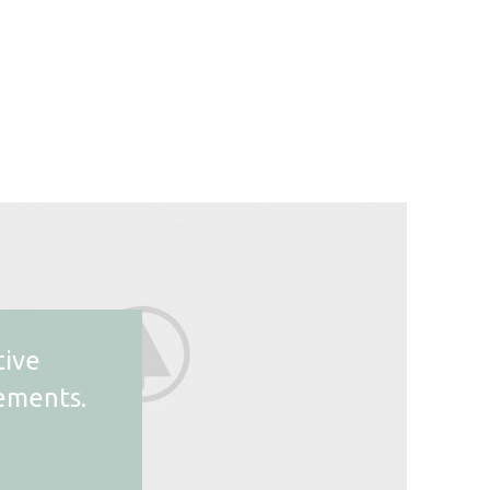
tive
ements.