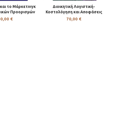
 και το Μάρκετινγκ
Διοικητική Λογιστική-
Η ΣΤΟ ΚΑΛΆΘΙ
ΠΡΟΣΘΉΚΗ ΣΤΟ ΚΑΛΆΘΙ
τικών Προορισμών
Κοστολόγηση και Αποφάσεις
70,00
€
70,00
€