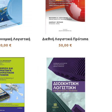
νομική Λογιστική
Διεθνή Λογιστικά Πρότυπα
Η ΣΤΟ ΚΑΛΆΘΙ
ΠΡΟΣΘΉΚΗ ΣΤΟ ΚΑΛΆΘΙ
50,00
€
50,00
€