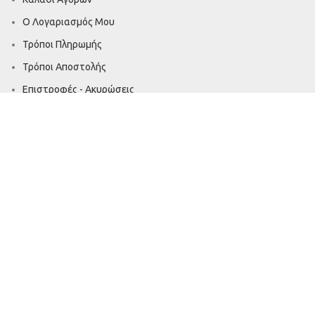
Ο Λογαριασμός Μου
Τρόποι Πληρωμής
Τρόποι Αποστολής
Επιστροφές - Ακυρώσεις
NEWSLETTER
Ακολουθήστε μας
Πνευματική Ιδιοκτησία © 2022 - Καραγιώργος Α.Ε.